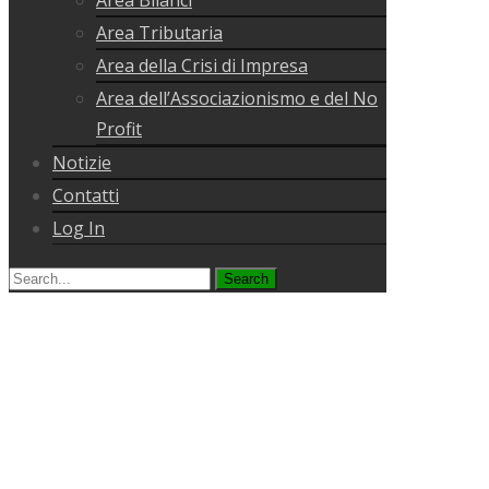
Area Tributaria
Area della Crisi di Impresa
Area dell’Associazionismo e del No
Profit
Notizie
Contatti
Log In
Search
for: