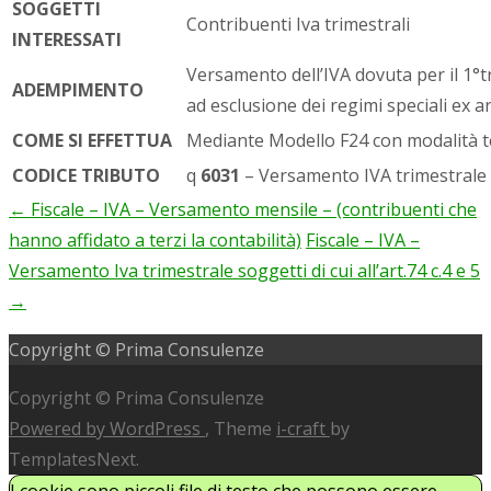
SOGGETTI
Contribuenti Iva trimestrali
INTERESSATI
Versamento dell’IVA dovuta per il 1°
ADEMPIMENTO
ad esclusione dei regimi speciali ex a
COME SI EFFETTUA
Mediante Modello F24 con modalità t
CODICE TRIBUTO
q
6031
– Versamento IVA trimestrale
←
Fiscale – IVA – Versamento mensile – (contribuenti che
Post
hanno affidato a terzi la contabilità)
Fiscale – IVA –
navigation
Versamento Iva trimestrale soggetti di cui all’art.74 c.4 e 5
→
Copyright © Prima Consulenze
Copyright © Prima Consulenze
Powered by WordPress
, Theme
i-craft
by
TemplatesNext.
I cookie sono piccoli file di testo che possono essere