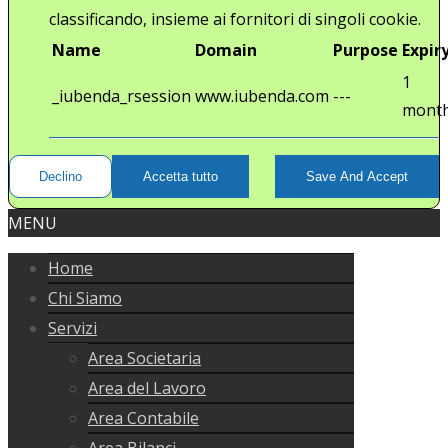
classificando, insieme ai fornitori di singoli cookie.
Name
Domain
Purpose
Expir
1
_iubenda_rsession
www.iubenda.com
---
mont
Declino
Accetta tutto
Save And Accept
MENU
Home
Chi Siamo
Servizi
Area Societaria
Area del Lavoro
Area Contabile
Area Bilanci