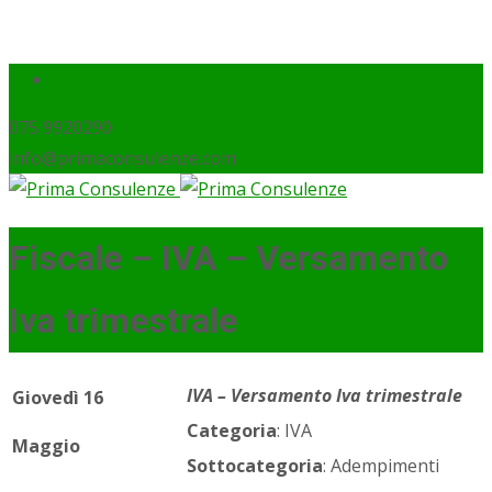
075 9920290
info@primaconsulenze.com
Fiscale – IVA – Versamento
Iva trimestrale
IVA – Versamento Iva trimestrale
Giovedì 16
Categoria
: IVA
Maggio
Sottocategoria
: Adempimenti