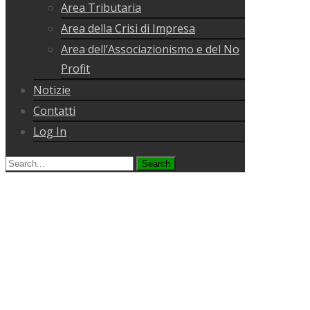
Area Tributaria
Area della Crisi di Impresa
Area dell’Associazionismo e del No
Profit
Notizie
Contatti
Log In
Search
for: