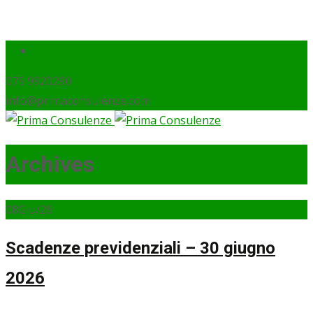
075 9920290
info@primaconsulenze.com
Archives
08
Giu/26
Scadenze previdenziali – 30 giugno
2026