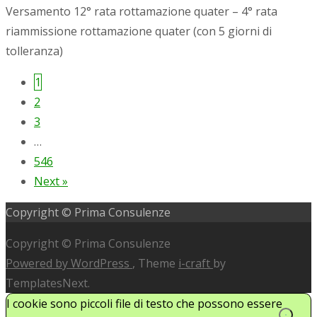
Versamento 12° rata rottamazione quater – 4° rata
riammissione rottamazione quater (con 5 giorni di
tolleranza)
1
Posts
2
navigation
3
…
546
Next »
Copyright © Prima Consulenze
Copyright © Prima Consulenze
Powered by WordPress
, Theme
i-craft
by
TemplatesNext.
I cookie sono piccoli file di testo che possono essere