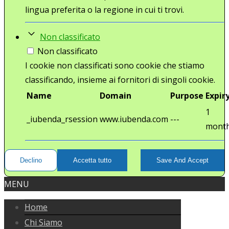
lingua preferita o la regione in cui ti trovi.
Non classificato
Non classificato
I cookie non classificati sono cookie che stiamo
classificando, insieme ai fornitori di singoli cookie.
Name
Domain
Purpose
Expir
1
_iubenda_rsession
www.iubenda.com
---
mont
Declino
Accetta tutto
Save And Accept
MENU
Home
Chi Siamo