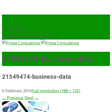
075 9920290
info@primaconsulenze.com
21549474-business-data
21549474-business-data
6 Febbraio 2016
Full resolution (188 × 125)
←
Previous
Next
→